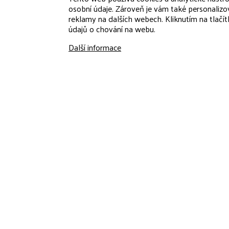
osobní údaje. Zároveň je vám také personalizo
reklamy na dalších webech. Kliknutím na tlačí
údajů o chování na webu.
Další informace
Proces a obsah posudk
Díky posudku získají majitelé nemovi
Posudek může zahrnovat návrhy řeše