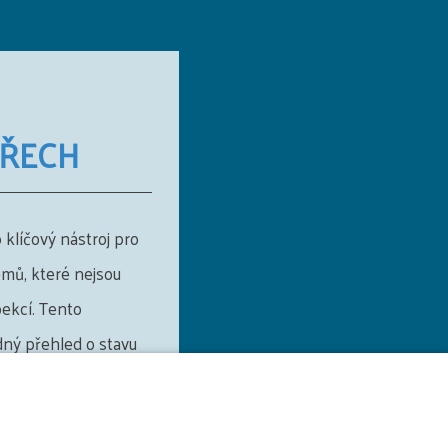
TŘECH
 klíčový nástroj pro
lémů, které nejsou
pekcí. Tento
ný přehled o stavu
zásadním krokem pro
nstrukce ve shodě s
í firmy.