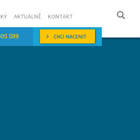
NKY
AKTUÁLNĚ
KONTAKT
CHCI NACENIT
005 599