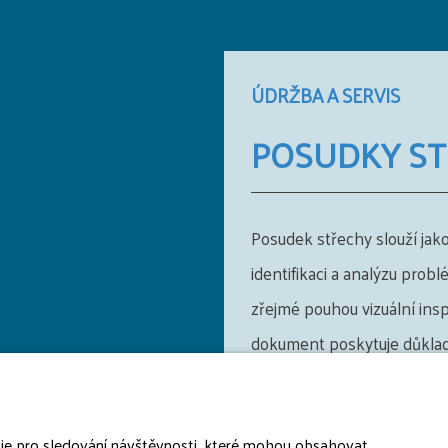
ÚDRŽBA A SERVIS
POSUDKY S
Posudek střechy slouží jako
identifikaci a analýzu prob
zřejmé pouhou vizuální ins
dokument poskytuje důklad
střešních konstrukcí a je 
plánování oprav nebo reko
oje pro sledování návštěvnosti, které mohou obsahovat
nejlepšími praxemi a filosofi