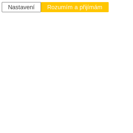
Nastavení
Rozumím a přijímám
PTAT
pravu nebo rekonstrukci střechy.
čáteční jednání s rozhodujícími