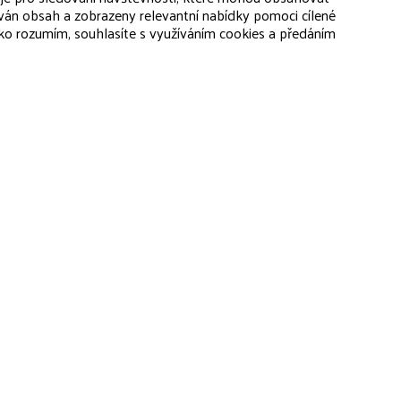
ván obsah a zobrazeny relevantní nabídky pomoci cílené
tko rozumím, souhlasíte s využíváním cookies a předáním
CHCI PO
Popis
u
tostí a správci budov jasnou představu o potřebných krocích pro o
ní, odhadované náklady na opravu a je cenným dokumentem pro po