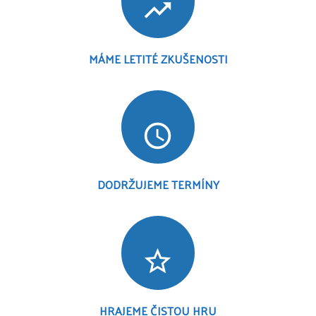
trending_up
MÁME LETITÉ ZKUŠENOSTI
access_time
DODRŽUJEME TERMÍNY
star_border
HRAJEME ČISTOU HRU