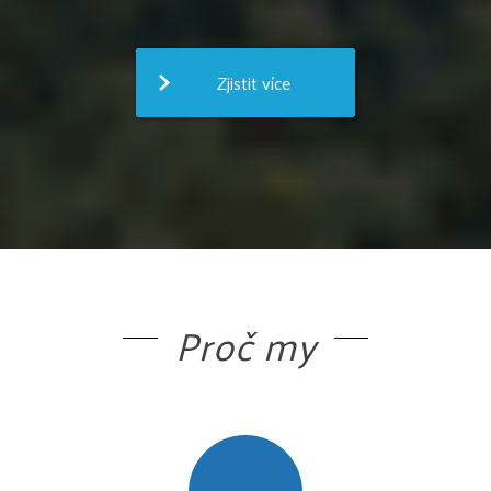
Zjistit více
Proč my