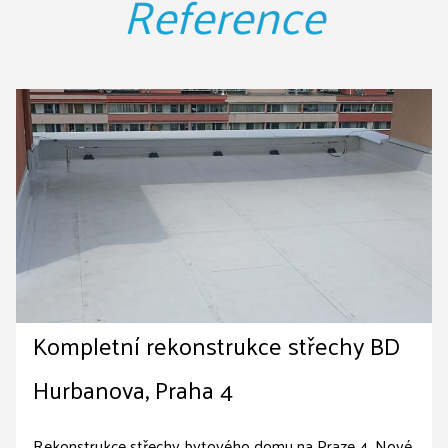
Reference
3
Kompletní rekonstrukce střechy BD
Hurbanova, Praha 4
Rekonstrukce střechy bytového domu na Praze 4. Nové