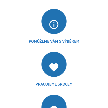
info_outline
POMŮŽEME VÁM S VÝBĚREM
favorite
PRACUJEME SRDCEM