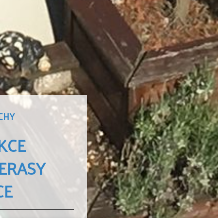
CHY
KCE
TERASY
CE