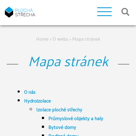
Home
>
O webu
>
Mapa stránek
Mapa stránek
O nás
Hydroizolace
Izolace ploché střechy
Průmyslové objekty a haly
Bytové domy
Rodinné domy