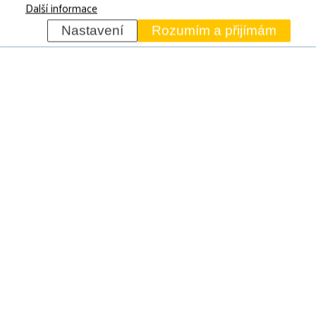
Další informace
Nastavení
Rozumím a přijímám
CZ Isolation s.r.o. – PLOCHÁ STŘECHA
Vídeňská 286/144,
Praha 4 Kunratice, 148 00
+420 777 005 599
info@czisolation.cz