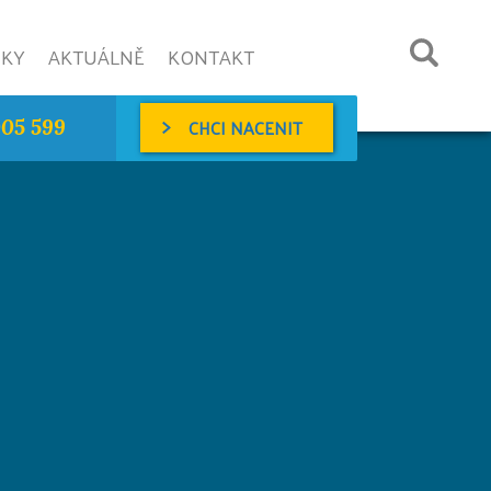
NKY
AKTUÁLNĚ
KONTAKT
CHCI NACENIT
005 599