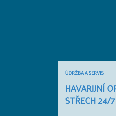
ÚDRŽBA A SERVIS
HAVARIJNÍ O
STŘECH 24/7