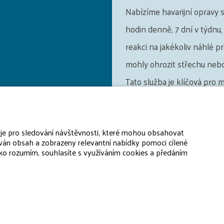
Nabízíme havarijní opravy 
hodin denně, 7 dní v týdnu, 
reakci na jakékoliv náhlé p
mohly ohrozit střechu nebo
Tato služba je klíčová pro 
způsobených neočekávaným
jsou extrémní povětrnostn
oje pro sledování návštěvnosti, které mohou obsahovat
mimořádné situace.
ván obsah a zobrazeny relevantní nabídky pomoci cílené
tko rozumím, souhlasíte s využíváním cookies a předáním
CHCI PO