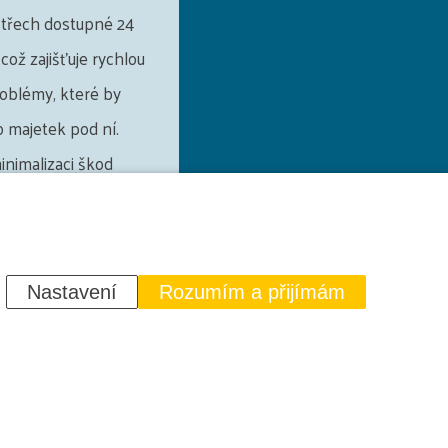
střech dostupné 24
což zajišťuje rychlou
roblémy, které by
 majetek pod ní.
minimalizaci škod
i událostmi, jako
í podmínky nebo jiné
Nastavení
Rozumím a přijímám
PTAT