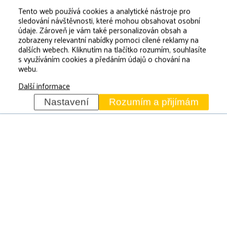
Kontakt
Tento web používá cookies a analytické nástroje pro
Mapa stránek
sledování návštěvnosti, které mohou obsahovat osobní
údaje. Zároveň je vám také personalizován obsah a
Ochrana osobních údajů
zobrazeny relevantní nabídky pomoci cílené reklamy na
Izolace ploché střechy
dalších webech. Kliknutím na tlačítko rozumím, souhlasíte
s využíváním cookies a předáním údajů o chování na
webu.
Další informace
Nastavení
Rozumím a přijímám
CZ Isolation s.r.o. – PLOCHÁ STŘECHA